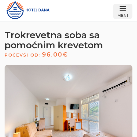
MENI
Trokrevetna soba sa
pomoćnim krevetom
96.00€
POČEVŠI OD: