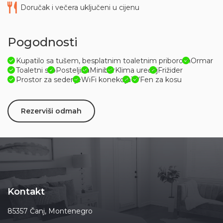
Doručak i večera uključeni u cijenu
Pogodnosti
Kupatilo sa tušem, besplatnim toaletnim priborom
Ormar
Toaletni sto
Posteljina
Minibar
Klima uređaj
Frižider
Prostor za sedenje
WiFi konekcija
TV
Fen za kosu
Rezerviši odmah
Kontakt
85357 Čanj, Montenegro