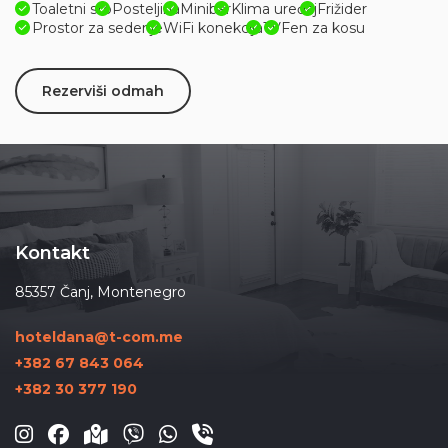
Toaletni sto
Posteljina
Minibar
Klima uređaj
Frižider
Prostor za sedenje
WiFi konekcija
TV
Fen za kosu
Rezerviši odmah
Kontakt
85357 Čanj, Montenegro
hoteldana@t-com.me
+382 67 843 064
+382 30 377 190